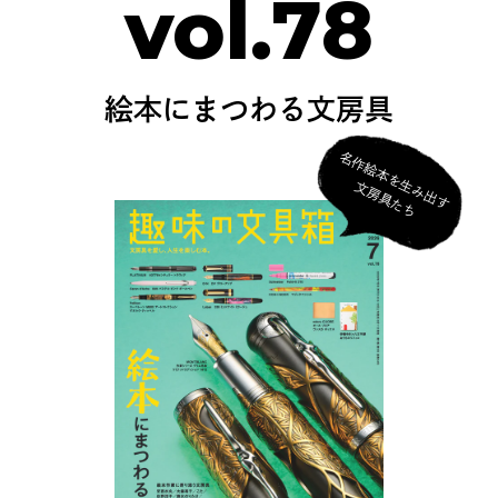
vol.78
絵本にまつわる文房具
名
作
絵
本
を
生
み
出
す
房
具
た
文
ち
きらめきを宿す6年ぶりの一滴｜
梅田 蔦屋書店がオリジナル...
2026.07.01