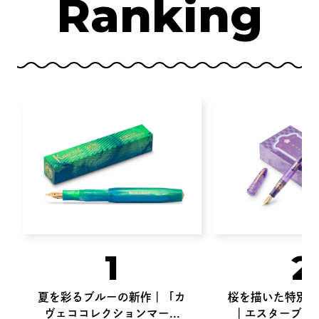
Ranking
真鍮と彩色木軸が響き合う。IWI
の新作万年筆「ハンドスク...
2026.06.30
1
2
夏を彩るブルーの新作｜「カ
桜を描いた特別生
ヴェココレクションマー...
｜エスターブルッ