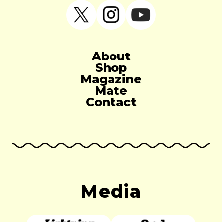
About
Shop
島野真希さんに学ぶ、手書きの魅
Magazine
力とカリグラフィーの世界｜...
Mate
2026.06.11
Contact
Media