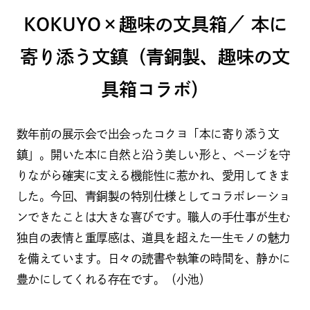
KOKUYO×趣味の文具箱／ 本に
寄り添う文鎮（青銅製、趣味の文
具箱コラボ）
数年前の展示会で出会ったコクヨ「本に寄り添う文
数量限定！待望の再生産｜エスタ
鎮」。開いた本に自然と沿う美しい形と、ページを守
ーブルック「エスティエバー...
りながら確実に支える機能性に惹かれ、愛用してきま
2026.07.15
した。今回、青銅製の特別仕様としてコラボレーショ
ンできたことは大きな喜びです。職人の手仕事が生む
独自の表情と重厚感は、道具を超えた一生モノの魅力
を備えています。日々の読書や執筆の時間を、静かに
豊かにしてくれる存在です。（小池）