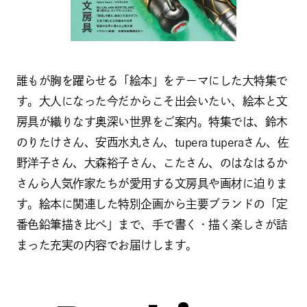
誰もが胸を躍らせる「絵本」をテーマにした大特集で
す。大人になった今だからこそ出会いたい、絵本と文
セーラー万年筆「インク工房」が
房具が織りなす奥深い世界をご案内。特集では、鈴木
新ブランドへ｜全50色「I...
のりたけさん、安西水丸さん、tupera tuperaさん、佐
2026.06.30
野洋子さん、大森裕子さん、こたさん、のはなはるか
さんら人気作家たちが愛用する文房具や画材に迫りま
す。絵本に関連した特別企画から主要ブランドの「定
番色鉛筆描き比べ」まで、手で書く・描く楽しさが詰
まった充実の内容でお届けします。