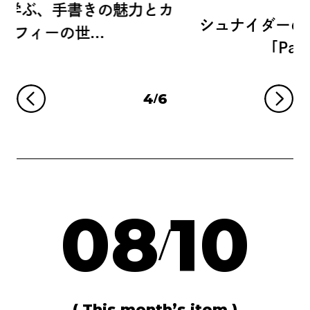
とカ
シュナイダーのアクリルマーカー
「Paint-It 3...
4
6
/
集めたくなるミニボトルセット｜
寺西工業創業110周年限定...
2026.07.16
08
10
/
( This month’s item )