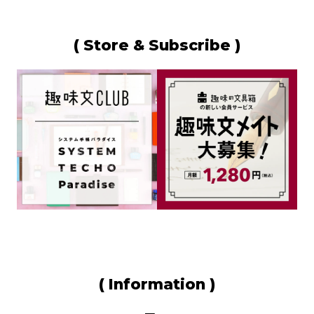
( Store & Subscribe )
色艶増す、堅牢な一本｜セーラー
万年筆「ブラックマイカルタ...
2026.07.06
( Information )