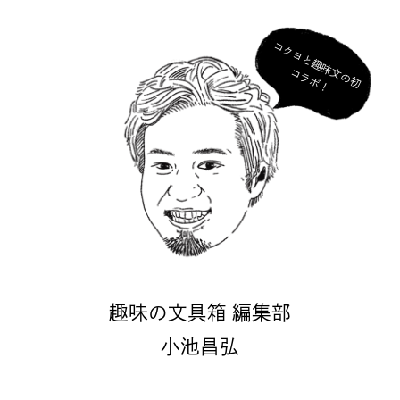
コ
ク
ヨ
と
趣
味
の
初
ラ
ボ
文
コ
！
モンブランの世界観を横浜で｜横
浜高島屋に新店舗オープン
2026.07.08
趣味の文具箱 編集部
小池昌弘