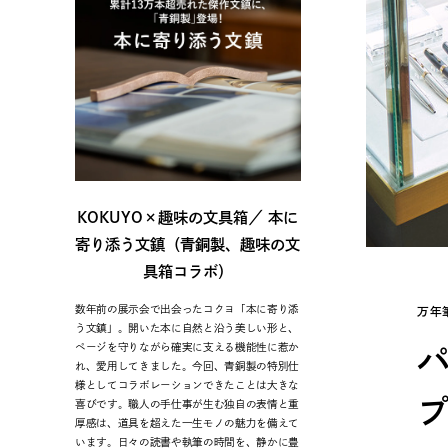
KOKUYO×趣味の文具箱／ 本に
寄り添う文鎮（青銅製、趣味の文
具箱コラボ）
数年前の展示会で出会ったコクヨ「本に寄り添
万年
う文鎮」。開いた本に自然と沿う美しい形と、
ページを守りながら確実に支える機能性に惹か
れ、愛用してきました。今回、青銅製の特別仕
様としてコラボレーションできたことは大きな
喜びです。職人の手仕事が生む独自の表情と重
厚感は、道具を超えた一生モノの魅力を備えて
います。日々の読書や執筆の時間を、静かに豊