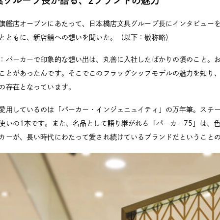
具グループ長が語る、2ブランドの魅力
旗艦店オープンにあたって、日本橋店文具グループ長にインタビュー
とともに、新店舗への想いを聞いた。（以下：敬称略）
：パーカーで印象的な想い出は、丸善に入社したばかりの頃のこと。
ことがあったんです。そこでこのフラッグシップモデルの魅力を知り
の存在となっています。
愛用しているのは「パーカー・インジェニュイティ」の万年筆。スチ
使いの1本です。また、名品として語り継がれる「パーカー75」は、
カーが、長い時代にわたって愛され続けているブランドだということ
2026.05.12
その他
日本限定で復刻されたエクリドール フ
2026.06.12
ラダリが特別仕様...
その他
ルマーカー
コクヨと趣味の文具箱
..
ボ！「本に寄り添