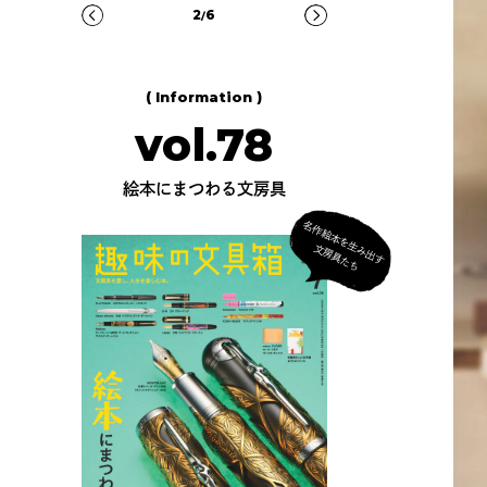
3
6
/
( Information )
vol.78
絵本にまつわる文房具
名
作
絵
本
を
生
出
す
房
具
た
み
文
ち