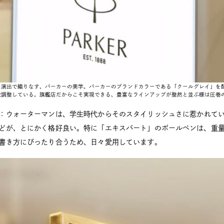
な演出で織りなす、パーカーの美学。パーカーのブランドカラーである「クールグレイ」を
微調整している。旗艦店だからこそ実現できる、豊富なラインアップが整然と並ぶ様は圧巻
：ウォーターマンは、学生時代からそのスタイリッシュさに惹かれて
どが、とにかく格好良い。特に「エキスパート」のボールペンは、重
書き方にぴったり合うため、日々愛用しています。