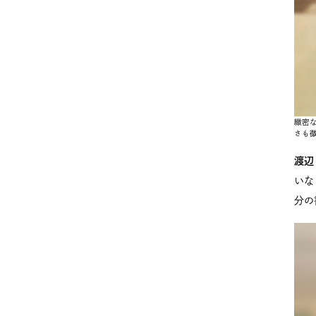
緻密
さも
渡辺
いな
分の