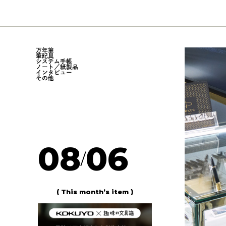
万年筆
筆記具
システム手帳
ノート／紙製品
インタビュー
その他
08
06
/
( This month’s item )