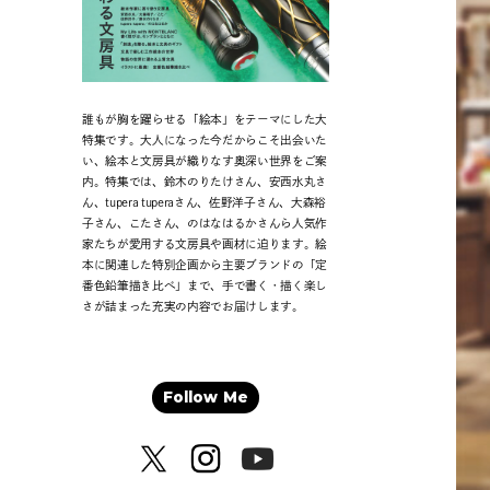
誰もが胸を躍らせる「絵本」をテーマにした大
特集です。大人になった今だからこそ出会いた
い、絵本と文房具が織りなす奥深い世界をご案
内。特集では、鈴木のりたけさん、安西水丸さ
ん、tupera tuperaさん、佐野洋子さん、大森裕
子さん、こたさん、のはなはるかさんら人気作
家たちが愛用する文房具や画材に迫ります。絵
本に関連した特別企画から主要ブランドの「定
番色鉛筆描き比べ」まで、手で書く・描く楽し
さが詰まった充実の内容でお届けします。
Follow Me