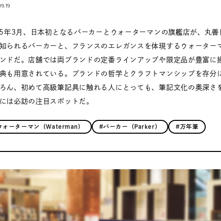
09.19
25年3月、日本初となるパーカーとウォーターマンの旗艦店が、丸
知られるパーカーと、フランスのエレガンスを体現するウォーター
ンドだ。店舗では両ブランドの定番ラインアップや限定品が豊富に
典も用意されている。ブランドの哲学とクラフトマンシップを存分
ろん、初めて高級筆記具に触れる人にとっても、筆記文化の奥深さ
には必訪の注目スポットだ。
ウォーターマン（Waterman）
#パーカー（Parker）
#万年筆