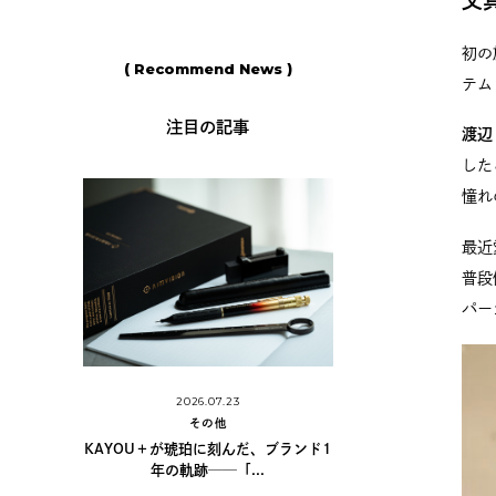
文
初の
( Recommend News )
テム
注目の記事
渡辺
した
憧れ
最近
普段
パー
2026.06.11
2026.06.11
その他
その他
島野真希さんに学ぶ、手書きの魅力と
だ、ブランド1
シュナイダーのアクリ
カリグラフィーの世...
..
「Paint-It 3.