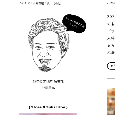
2025.
かにしてくれる存在です。（小池）
20
コ
ク
ヨ
と
趣
味
の
初
ラ
ボ
ても
文
コ
！
ブラ
入特
もち
ぶ際
#
趣味の文具箱 編集部
小池昌弘
( Store & Subscribe )