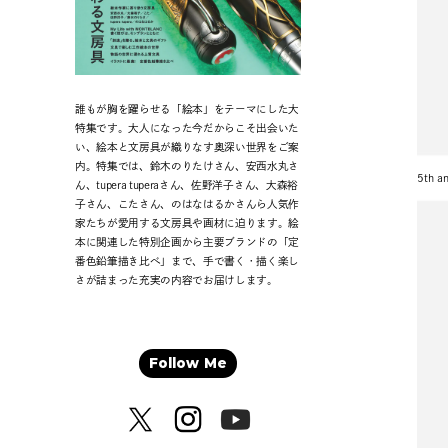
誰もが胸を躍らせる「絵本」をテーマにした大
特集です。大人になった今だからこそ出会いた
い、絵本と文房具が織りなす奥深い世界をご案
内。特集では、鈴木のりたけさん、安西水丸さ
5th
ん、tupera tuperaさん、佐野洋子さん、大森裕
子さん、こたさん、のはなはるかさんら人気作
家たちが愛用する文房具や画材に迫ります。絵
本に関連した特別企画から主要ブランドの「定
番色鉛筆描き比べ」まで、手で書く・描く楽し
さが詰まった充実の内容でお届けします。
Follow Me