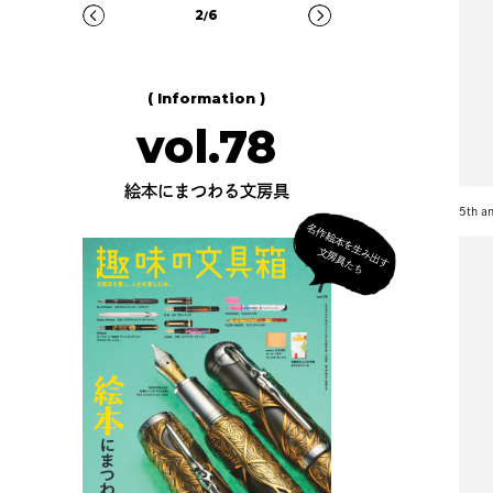
3
6
/
( Information )
vol.78
絵本にまつわる文房具
5th
名
作
絵
本
を
生
出
す
房
具
た
み
文
ち