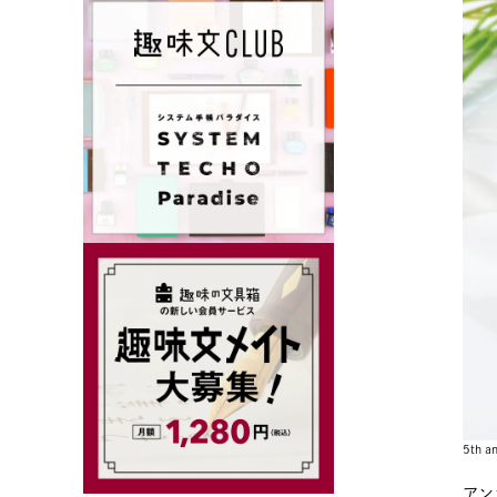
5th
アン