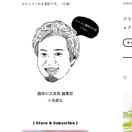
2026.
かにしてくれる存在です。（小池）
プラ
コ
ク
ヨ
と
趣
味
の
初
ラ
ボ
ョナ
文
コ
！
#
趣味の文具箱 編集部
小池昌弘
( Store & Subscribe )