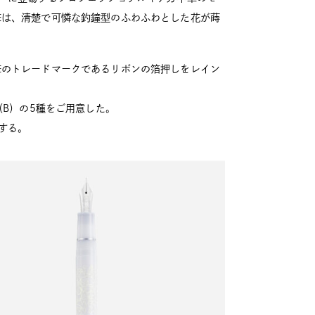
筆は、清楚で可憐な釣鐘型のふわふわとした花が蒔
筆のトレードマークであるリボンの箔押しをレイン
（B）の5種をご用意した。
する。
ール フ
2026.06.12
その他
コクヨと趣味の文具箱が待望の初コラ
ボ！「本に寄り添う...