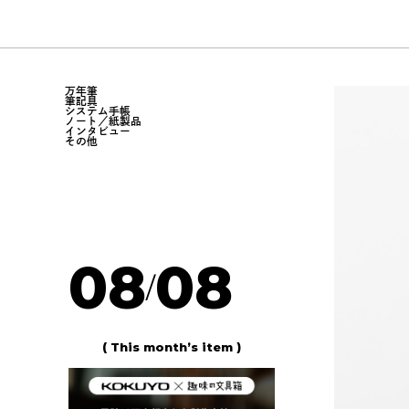
万年筆
筆記具
システム手帳
ノート／紙製品
インタビュー
その他
08
08
/
( This month’s item )