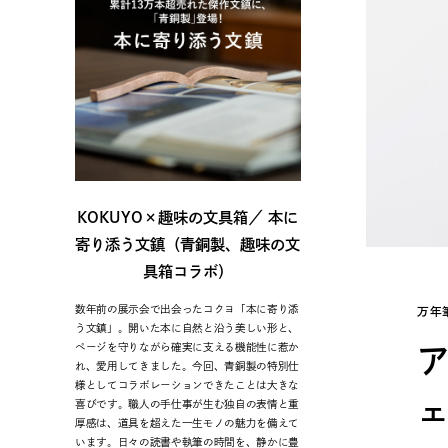
KOKUYO×趣味の文具箱／ 本に
寄り添う文鎮（青銅製、趣味の文
具箱コラボ）
数年前の展示会で出会ったコクヨ「本に寄り添
万年
う文鎮」。開いた本に自然と沿う美しい形と、
ページを守りながら確実に支える機能性に惹か
ア
れ、愛用してきました。今回、青銅製の特別仕
様としてコラボレーションできたことは大きな
喜びです。職人の手仕事が生む独自の表情と重
厚感は、道具を超えた一生モノの魅力を備えて
います。日々の読書や執筆の時間を、静かに豊