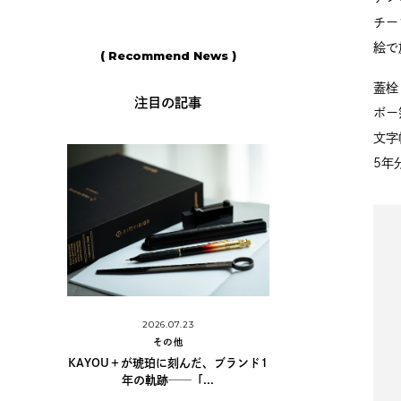
チー
絵で
( Recommend News )
蓋栓
注目の記事
ボー
文字
5年
2026.06.11
世界に
2026.07.23
その他
その他
島野真希さんに学ぶ、手書きの
KAYOU＋が琥珀に刻んだ、ブランド1
カリグラフィーの世...
年の軌跡──「...