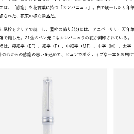
フは、「感謝」を花言葉に持つ「カンパニュラ」。白で統一した万年
施された、花束の様な逸品だ。
と尾栓もクリアで統一し、蓋栓の飾り部分には、アニバーサリー万年
箔で施した。21金のペン先にもカンパニュラの花が刻印されている。
幅は、極細字（EF）、細字（F）、中細字（MF）、中字（M）、太字
分の心からの感謝の思いを込めて、ピュアでポジティブな一本をお届け
2026.05.12
その他
日本限定で復刻されたエクリド
2026.06.11
ラダリが特別仕様...
その他
魅力と
シュナイダーのアクリルマーカー
「Paint-It 3...