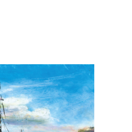
2
が待望の初コラ
う...