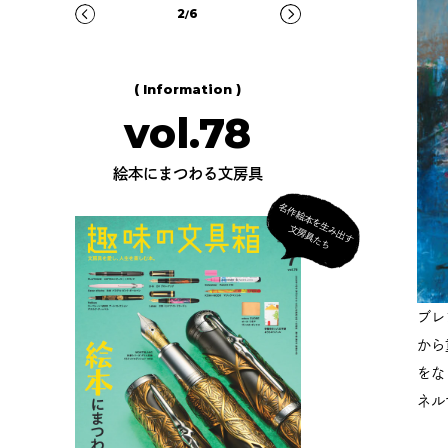
3
6
/
( Information )
vol.78
絵本にまつわる文房具
名
作
絵
本
を
生
出
す
房
具
た
み
文
ち
ブレ
から
をな
ネル