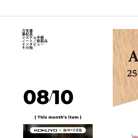
万年筆
筆記具
システム手帳
ノート／紙製品
インタビュー
その他
08
10
/
( This month’s item )