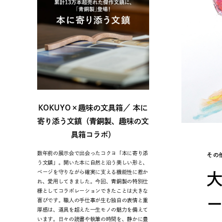
KOKUYO×趣味の文具箱／ 本に
寄り添う文鎮（青銅製、趣味の文
具箱コラボ）
数年前の展示会で出会ったコクヨ「本に寄り添
その
う文鎮」。開いた本に自然と沿う美しい形と、
ページを守りながら確実に支える機能性に惹か
れ、愛用してきました。今回、青銅製の特別仕
様としてコラボレーションできたことは大きな
喜びです。職人の手仕事が生む独自の表情と重
厚感は、道具を超えた一生モノの魅力を備えて
います。日々の読書や執筆の時間を、静かに豊