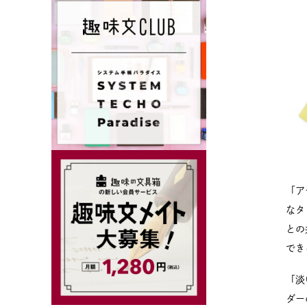
「ア
なタ
との
でき
「淡
ダー