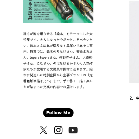
誰もが胸を躍らせる「絵本」をテーマにした大
特集です。大人になった今だからこそ出会いた
い、絵本と文房具が織りなす奥深い世界をご案
内。特集では、鈴木のりたけさん、安西水丸さ
ん、tupera tuperaさん、佐野洋子さん、大森裕
子さん、こたさん、のはなはるかさんら人気作
家たちが愛用する文房具や画材に迫ります。絵
本に関連した特別企画から主要ブランドの「定
番色鉛筆描き比べ」まで、手で書く・描く楽し
さが詰まった充実の内容でお届けします。
2．
Follow Me