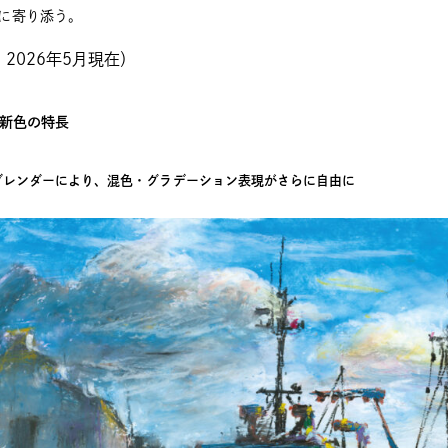
に寄り添う。
 2026年5月現在）
新色の特長
ブレンダーにより、混色・グラデーション表現がさらに自由に
2026.05.12
その他
日本限定で復刻されたエクリドール フ
2026.06.1
ラダリが特別仕様...
その他
リルマーカー
コクヨと趣味の文具箱
..
ボ！「本に寄り添