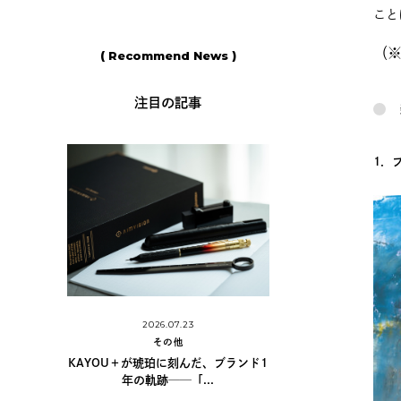
こと
（※
( Recommend News )
注目の記事
1．
2026.06.11
2026.06.11
その他
その他
島野真希さんに学ぶ、手書きの魅力と
だ、ブランド1
シュナイダーのアク
カリグラフィーの世...
..
「Paint-It 3.