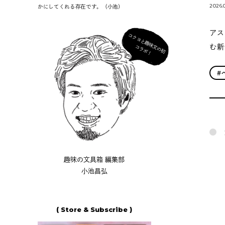
2026.
かにしてくれる存在です。（小池）
アス
コ
ク
ヨ
と
趣
味
の
初
ラ
ボ
む新
文
コ
！
#
趣味の文具箱 編集部
小池昌弘
( Store & Subscribe )