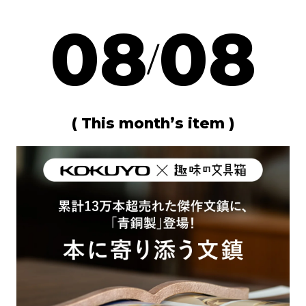
08
08
/
( This month’s item )