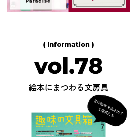
( Information )
vol.78
絵本にまつわる文房具
名
作
絵
本
を
生
み
出
す
房
具
た
文
ち