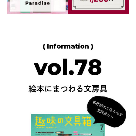
( Information )
vol.78
絵本にまつわる文房具
名
作
絵
本
を
生
み
出
す
房
具
た
文
ち