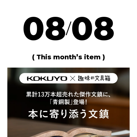
08
08
/
( This month’s item )