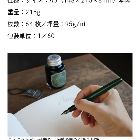
仕様：サイズ：A5（148×210×8mm）本体
重量：215g
枚数：64 枚／坪量：95g/㎡
包装単位：1／60
さらさらとペンが走る、上質で厚みがある用紙