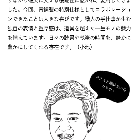
りながら確実に支える機能性に惹かれ、愛用してきま
した。今回、青銅製の特別仕様としてコラボレーショ
ンできたことは大きな喜びです。職人の手仕事が生む
独自の表情と重厚感は、道具を超えた一生モノの魅力
を備えています。日々の読書や執筆の時間を、静かに
豊かにしてくれる存在です。（小池）
コ
ク
ヨ
と
趣
味
の
初
ラ
ボ
文
コ
！