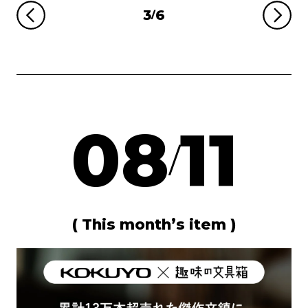
3
6
/
08
11
/
( This month’s item )