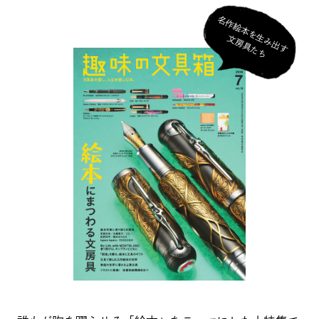
名
作
絵
本
を
生
み
出
す
房
具
た
文
ち