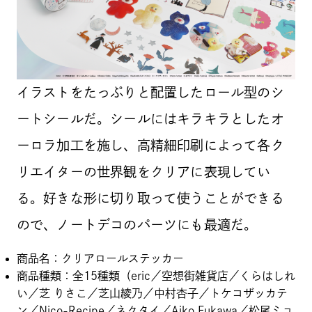
イラストをたっぷりと配置したロール型のシ
ートシールだ。シールにはキラキラとしたオ
ーロラ加工を施し、高精細印刷によって各ク
リエイターの世界観をクリアに表現してい
る。好きな形に切り取って使うことができる
ので、ノートデコのパーツにも最適だ。
商品名：クリアロールステッカー
商品種類：全15種類（eric／空想街雑貨店／くらはしれ
い／芝 りさこ／芝山綾乃／中村杏子／トケコザッカテ
ン／Nico-Recipe／ネクタイ／Aiko Fukawa／松尾ミユ