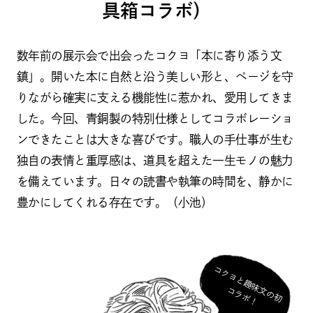
具箱コラボ）
数年前の展示会で出会ったコクヨ「本に寄り添う文
鎮」。開いた本に自然と沿う美しい形と、ページを守
りながら確実に支える機能性に惹かれ、愛用してきま
した。今回、青銅製の特別仕様としてコラボレーショ
ンできたことは大きな喜びです。職人の手仕事が生む
独自の表情と重厚感は、道具を超えた一生モノの魅力
を備えています。日々の読書や執筆の時間を、静かに
豊かにしてくれる存在です。（小池）
コ
ク
ヨ
と
趣
味
の
初
ラ
ボ
文
コ
！