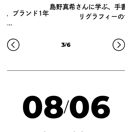
島野真希さんに学ぶ、手書きの魅力とカ
1年
リグラフィーの世...
3
6
/
08
06
/