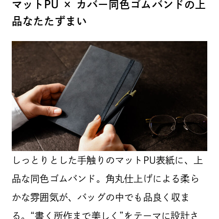
マットPU × カバー同色ゴムバンドの上
品なたたずまい
しっとりとした手触りのマットPU表紙に、上
品な同色ゴムバンド。角丸仕上げによる柔ら
かな雰囲気が、バッグの中でも品良く収ま
る。“書く所作まで美しく”をテーマに設計さ