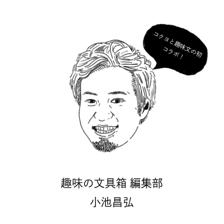
コ
ク
ヨ
と
趣
味
の
初
ラ
ボ
文
コ
！
趣味の文具箱 編集部
小池昌弘