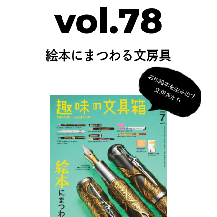
vol.78
絵本にまつわる文房具
名
作
絵
本
を
生
み
出
す
房
具
た
文
ち