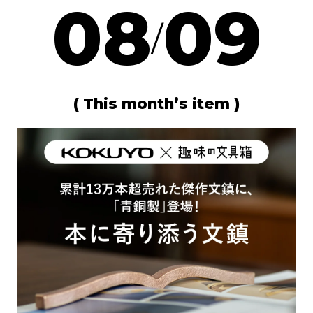
08
09
/
( This month’s item )