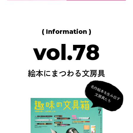
( Information )
vol.78
絵本にまつわる文房具
名
作
絵
本
を
生
み
出
す
房
具
た
文
ち