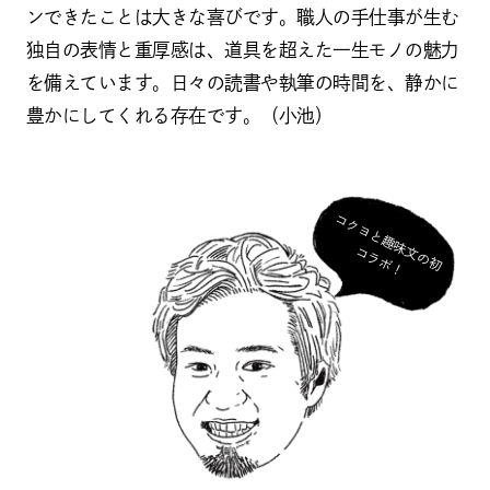
ンできたことは大きな喜びです。職人の手仕事が生む
独自の表情と重厚感は、道具を超えた一生モノの魅力
を備えています。日々の読書や執筆の時間を、静かに
豊かにしてくれる存在です。（小池）
コ
ク
ヨ
と
趣
味
の
初
ラ
ボ
文
コ
！