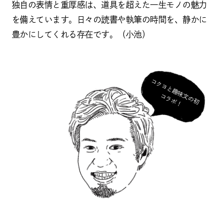
独自の表情と重厚感は、道具を超えた一生モノの魅力
を備えています。日々の読書や執筆の時間を、静かに
豊かにしてくれる存在です。（小池）
コ
ク
ヨ
と
趣
味
の
初
ラ
ボ
文
コ
！