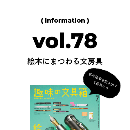
( Information )
vol.78
絵本にまつわる文房具
名
作
絵
本
を
生
み
出
す
房
具
た
文
ち