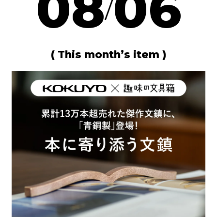
08
06
/
( This month’s item )