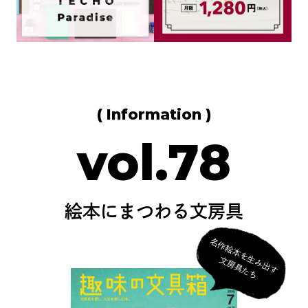
( Information )
vol.78
絵本にまつわる文房具
名
作
絵
本
を
生
み
出
す
房
具
た
文
ち