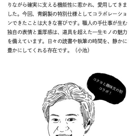
りながら確実に支える機能性に惹かれ、愛用してきま
した。今回、青銅製の特別仕様としてコラボレーショ
ンできたことは大きな喜びです。職人の手仕事が生む
独自の表情と重厚感は、道具を超えた一生モノの魅力
を備えています。日々の読書や執筆の時間を、静かに
豊かにしてくれる存在です。（小池）
コ
ク
ヨ
と
趣
味
の
初
ラ
ボ
文
コ
！