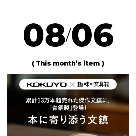
08
06
/
( This month’s item )