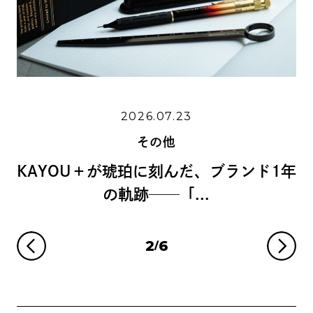
2026.06.
6.07.23
その他
その他
島野真希さんに学ぶ、
に刻んだ、ブランド1年
リグラフィーの
──「...
3
6
/