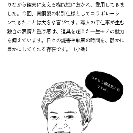
りながら確実に支える機能性に惹かれ、愛用してきま
した。今回、青銅製の特別仕様としてコラボレーショ
ンできたことは大きな喜びです。職人の手仕事が生む
独自の表情と重厚感は、道具を超えた一生モノの魅力
を備えています。日々の読書や執筆の時間を、静かに
豊かにしてくれる存在です。（小池）
コ
ク
ヨ
と
趣
味
の
初
ラ
ボ
文
コ
！