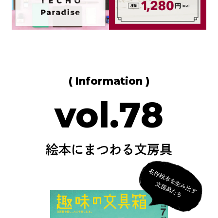
( Information )
vol.78
絵本にまつわる文房具
名
作
絵
本
を
生
み
出
す
房
具
た
文
ち