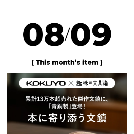
08
09
/
( This month’s item )