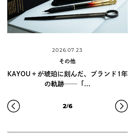
2026.06.1
.07.23
その他
の他
島野真希さんに学ぶ、
に刻んだ、ブランド1年
リグラフィーの
─「...
3
6
/