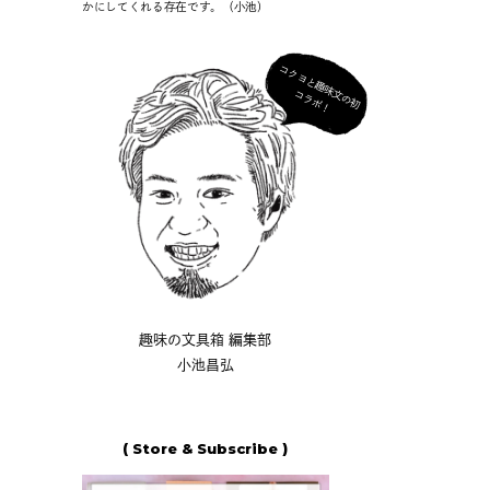
かにしてくれる存在です。（小池）
コ
ク
ヨ
と
趣
味
の
初
ラ
ボ
文
コ
！
趣味の文具箱 編集部
小池昌弘
( Store & Subscribe )