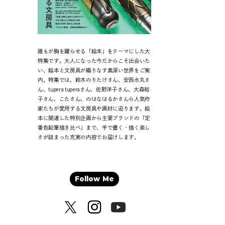
誰もが胸を躍らせる「絵本」をテーマにした大
特集です。大人になった今だからこそ出会いた
い、絵本と文房具が織りなす奥深い世界をご案
内。特集では、鈴木のりたけさん、安西水丸さ
ん、tupera tuperaさん、佐野洋子さん、大森裕
子さん、こたさん、のはなはるかさんら人気作
家たちが愛用する文房具や画材に迫ります。絵
本に関連した特別企画から主要ブランドの「定
番色鉛筆描き比べ」まで、手で書く・描く楽し
さが詰まった充実の内容でお届けします。
Follow Me