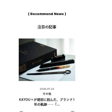
( Recommend News )
注目の記事
2026.06.11
世界に
2026.07.23
その他
その他
島野真希さんに学ぶ、手書きの
KAYOU＋が琥珀に刻んだ、ブランド1
カリグラフィーの世...
年の軌跡──「...