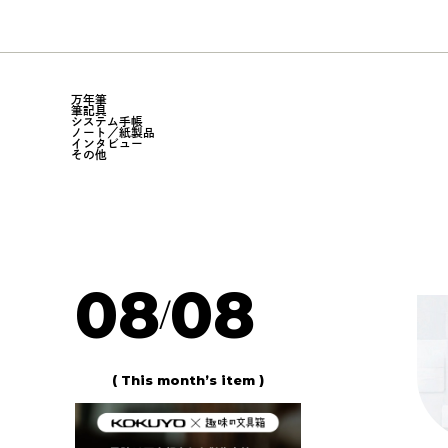
万年筆
筆記具
システム手帳
ノート／紙製品
インタビュー
その他
08
08
/
( This month’s item )