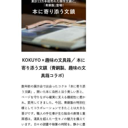
KOKUYO×趣味の文具箱／ 本に
寄り添う文鎮（青銅製、趣味の文
具箱コラボ）
数年前の展示会で出会ったコクヨ「本に寄り添
う文鎮」。開いた本に自然と沿う美しい形と、
ページを守りながら確実に支える機能性に惹か
れ、愛用してきました。今回、青銅製の特別仕
様としてコラボレーションできたことは大きな
喜びです。職人の手仕事が生む独自の表情と重
厚感は、道具を超えた一生モノの魅力を備えて
います。日々の読書や執筆の時間を、静かに豊