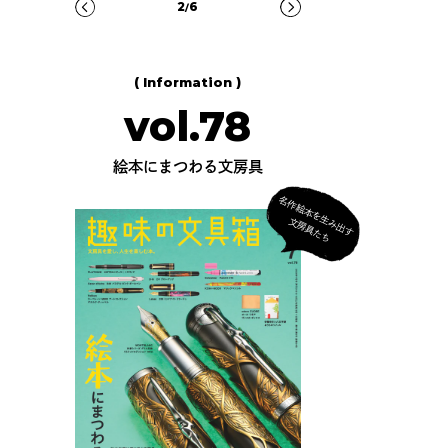
3
6
/
( Information )
vol.78
絵本にまつわる文房具
名
作
絵
本
を
生
出
す
房
具
た
み
文
ち