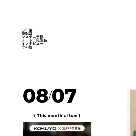
万年筆
筆記具
システム手帳
ノート／紙製品
インタビュー
その他
08
07
/
( This month’s item )