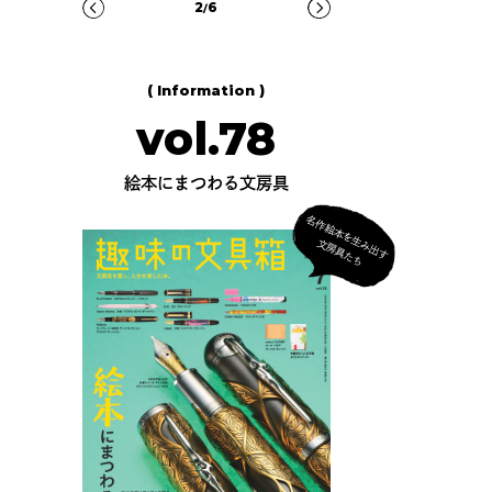
3
6
/
( Information )
vol.78
絵本にまつわる文房具
名
作
絵
本
を
生
出
す
房
具
た
み
文
ち