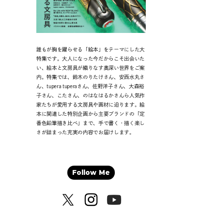
誰もが胸を躍らせる「絵本」をテーマにした大
特集です。大人になった今だからこそ出会いた
い、絵本と文房具が織りなす奥深い世界をご案
内。特集では、鈴木のりたけさん、安西水丸さ
ん、tupera tuperaさん、佐野洋子さん、大森裕
子さん、こたさん、のはなはるかさんら人気作
家たちが愛用する文房具や画材に迫ります。絵
本に関連した特別企画から主要ブランドの「定
番色鉛筆描き比べ」まで、手で書く・描く楽し
さが詰まった充実の内容でお届けします。
Follow Me