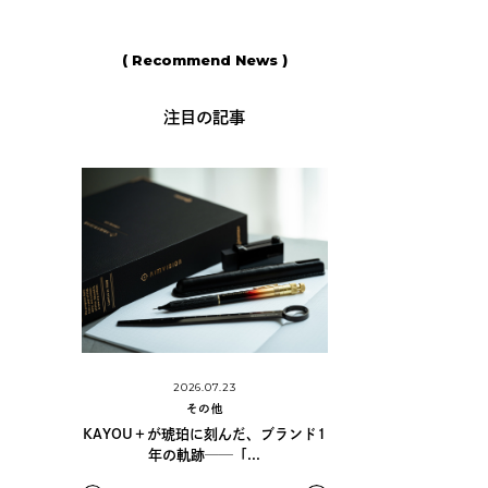
( Recommend News )
注目の記事
2026.06.11
2026.07.23
その他
その他
島野真希さんに学ぶ、手書きの魅力と
YOU＋が琥珀に刻んだ、ブランド1
シ
カリグラフィーの世...
年の軌跡──「...