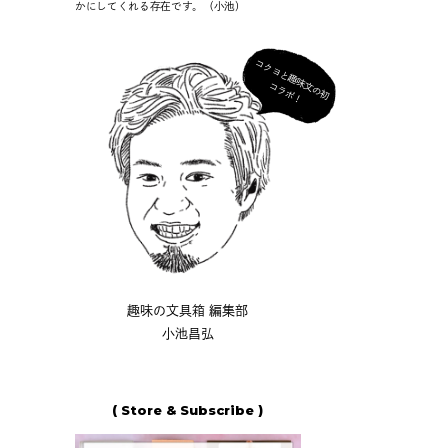
かにしてくれる存在です。（小池）
コ
ク
ヨ
と
趣
味
の
初
ラ
ボ
文
コ
！
趣味の文具箱 編集部
小池昌弘
( Store & Subscribe )