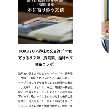
KOKUYO×趣味の文具箱／ 本に
寄り添う文鎮（青銅製、趣味の文
具箱コラボ）
数年前の展示会で出会ったコクヨ「本に寄り添
う文鎮」。開いた本に自然と沿う美しい形と、
ページを守りながら確実に支える機能性に惹か
れ、愛用してきました。今回、青銅製の特別仕
様としてコラボレーションできたことは大きな
喜びです。職人の手仕事が生む独自の表情と重
厚感は、道具を超えた一生モノの魅力を備えて
います。日々の読書や執筆の時間を、静かに豊