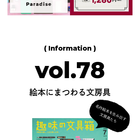
( Information )
vol.78
絵本にまつわる文房具
名
作
絵
本
を
生
み
出
す
房
具
た
文
ち