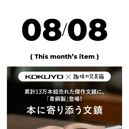
08
08
/
( This month’s item )