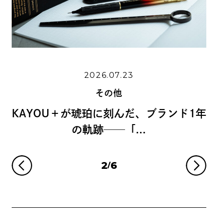
2026.06.1
.07.23
その他
の他
島野真希さんに学ぶ、
に刻んだ、ブランド1年
リグラフィーの
─「...
3
6
/