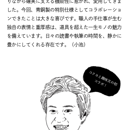
りながら確実に支える機能性に惹かれ、愛用してきま
した。今回、青銅製の特別仕様としてコラボレーショ
ンできたことは大きな喜びです。職人の手仕事が生む
独自の表情と重厚感は、道具を超えた一生モノの魅力
を備えています。日々の読書や執筆の時間を、静かに
豊かにしてくれる存在です。（小池）
コ
ク
ヨ
と
趣
味
の
初
ラ
ボ
文
コ
！