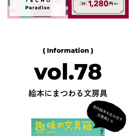
( Information )
vol.78
絵本にまつわる文房具
名
作
絵
本
を
生
み
出
す
房
具
た
文
ち