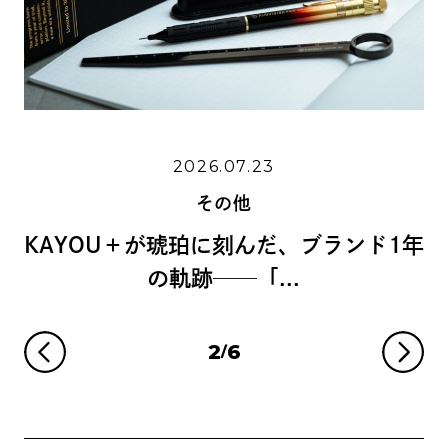
2026.06.11
07.23
その他
の他
島野真希さんに学ぶ、手
刻んだ、ブランド1年
リグラフィーの世
─「...
3
6
/