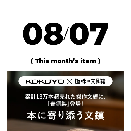
08
07
/
( This month’s item )