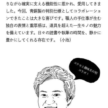
りながら確実に支える機能性に惹かれ、愛用してきま
した。今回、青銅製の特別仕様としてコラボレーショ
ンできたことは大きな喜びです。職人の手仕事が生む
独自の表情と重厚感は、道具を超えた一生モノの魅力
を備えています。日々の読書や執筆の時間を、静かに
豊かにしてくれる存在です。（小池）
コ
ク
ヨ
と
趣
味
の
初
ラ
ボ
文
コ
！