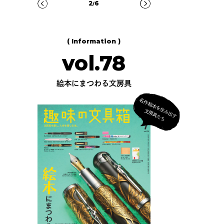
3
6
/
( Information )
vol.78
絵本にまつわる文房具
名
作
絵
本
を
生
出
す
房
具
た
み
文
ち