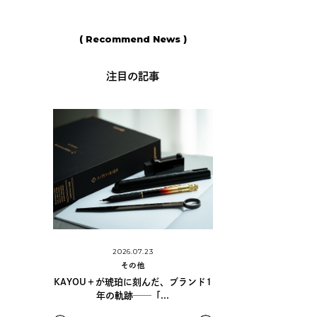
( Recommend News )
注目の記事
2026.06.11
深い世界に
2026.07.23
その他
..
その他
島野真希さんに学ぶ、手
KAYOU＋が琥珀に刻んだ、ブランド1
カリグラフィーの世
年の軌跡──「...