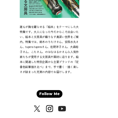
誰もが胸を躍らせる「絵本」をテーマにした大
特集です。大人になった今だからこそ出会いた
い、絵本と文房具が織りなす奥深い世界をご案
内。特集では、鈴木のりたけさん、安西水丸さ
ん、tupera tuperaさん、佐野洋子さん、大森裕
子さん、こたさん、のはなはるかさんら人気作
家たちが愛用する文房具や画材に迫ります。絵
本に関連した特別企画から主要ブランドの「定
番色鉛筆描き比べ」まで、手で書く・描く楽し
さが詰まった充実の内容でお届けします。
Follow Me