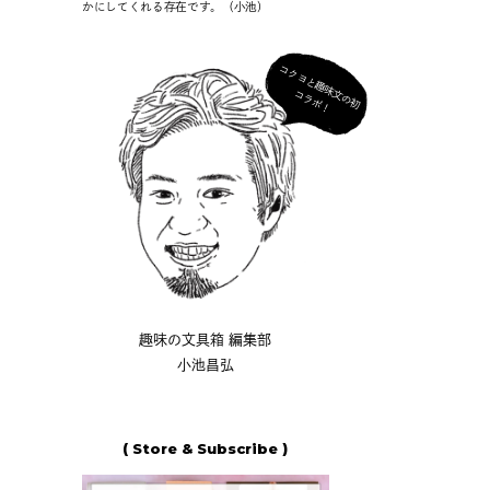
かにしてくれる存在です。（小池）
コ
ク
ヨ
と
趣
味
の
初
ラ
ボ
文
コ
！
趣味の文具箱 編集部
小池昌弘
( Store & Subscribe )