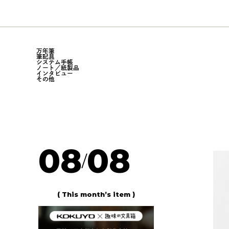
万年筆
筆記具
システム手帳
ノート／紙製品
インタビュー
その他
08
08
/
( This month’s item )