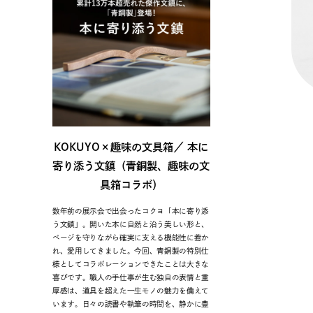
KOKUYO×趣味の文具箱／ 本に
寄り添う文鎮（青銅製、趣味の文
具箱コラボ）
数年前の展示会で出会ったコクヨ「本に寄り添
う文鎮」。開いた本に自然と沿う美しい形と、
ページを守りながら確実に支える機能性に惹か
れ、愛用してきました。今回、青銅製の特別仕
様としてコラボレーションできたことは大きな
喜びです。職人の手仕事が生む独自の表情と重
厚感は、道具を超えた一生モノの魅力を備えて
います。日々の読書や執筆の時間を、静かに豊