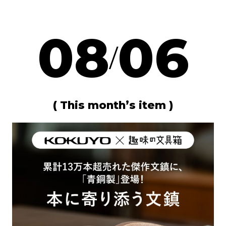
08
06
/
( This month’s item )