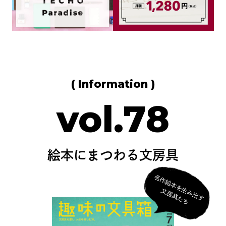
( Information )
vol.78
絵本にまつわる文房具
名
作
絵
本
を
生
み
出
す
房
具
た
文
ち