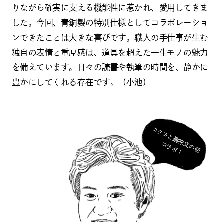
りながら確実に支える機能性に惹かれ、愛用してきま
した。今回、青銅製の特別仕様としてコラボレーショ
ンできたことは大きな喜びです。職人の手仕事が生む
独自の表情と重厚感は、道具を超えた一生モノの魅力
を備えています。日々の読書や執筆の時間を、静かに
豊かにしてくれる存在です。（小池）
コ
ク
ヨ
と
趣
味
の
初
ラ
ボ
文
コ
！