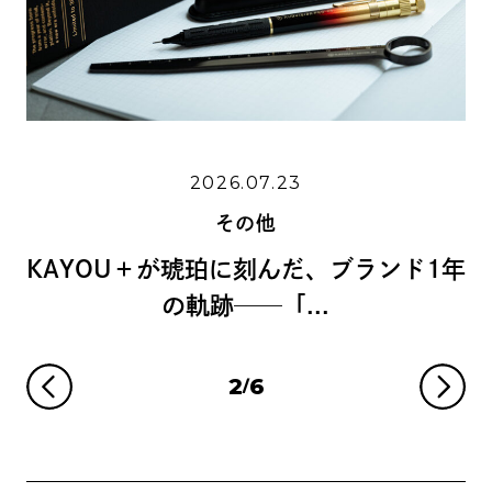
2026
2026.07.23
そ
その他
島野真希さんに学
琥珀に刻んだ、ブランド1年
リグラフィ
軌跡──「...
3
6
/