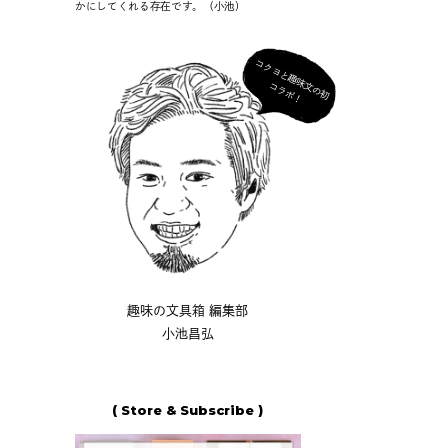
かにしてくれる存在です。（小池）
コ
ク
ヨ
と
趣
味
の
初
ラ
ボ
文
コ
！
趣味の文具箱 編集部
小池昌弘
( Store & Subscribe )