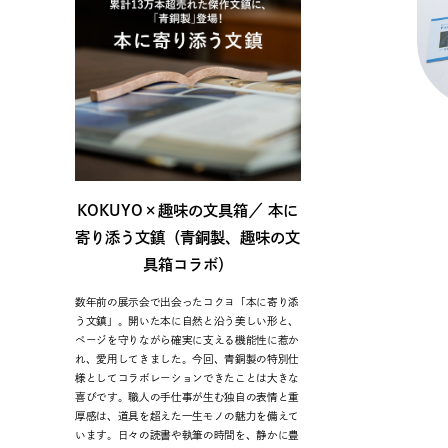
KOKUYO×趣味の文具箱／ 本に
寄り添う文鎮（青銅製、趣味の文
具箱コラボ）
数年前の展示会で出会ったコクヨ「本に寄り添
う文鎮」。開いた本に自然と沿う美しい形と、
ページを守りながら確実に支える機能性に惹か
れ、愛用してきました。今回、青銅製の特別仕
様としてコラボレーションできたことは大きな
喜びです。職人の手仕事が生む独自の表情と重
厚感は、道具を超えた一生モノの魅力を備えて
います。日々の読書や執筆の時間を、静かに豊