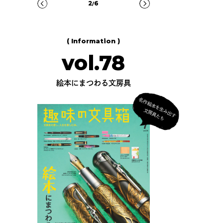
3
6
/
( Information )
vol.78
絵本にまつわる文房具
名
作
絵
本
を
生
出
す
房
具
た
み
文
ち