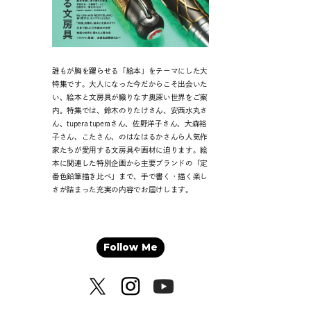
誰もが胸を躍らせる「絵本」をテーマにした大
特集です。大人になった今だからこそ出会いた
い、絵本と文房具が織りなす奥深い世界をご案
内。特集では、鈴木のりたけさん、安西水丸さ
ん、tupera tuperaさん、佐野洋子さん、大森裕
子さん、こたさん、のはなはるかさんら人気作
家たちが愛用する文房具や画材に迫ります。絵
本に関連した特別企画から主要ブランドの「定
番色鉛筆描き比べ」まで、手で書く・描く楽し
さが詰まった充実の内容でお届けします。
Follow Me