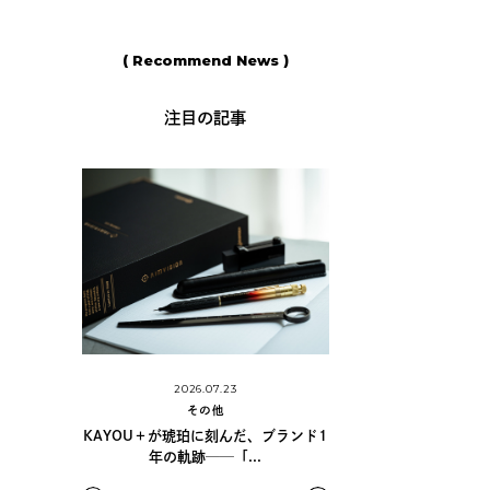
( Recommend News )
注目の記事
2026.06.11
2026.07.23
その他
その他
島野真希さんに学ぶ、手書きの魅力と
が琥珀に刻んだ、ブランド1
シュナイ
カリグラフィーの世...
の軌跡──「...