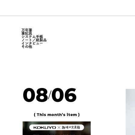
万年筆
筆記具
システム手帳
ノート／紙製品
インタビュー
その他
08
06
/
( This month’s item )