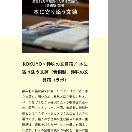
KOKUYO×趣味の文具箱／ 本に
寄り添う文鎮（青銅製、趣味の文
具箱コラボ）
数年前の展示会で出会ったコクヨ「本に寄り添
う文鎮」。開いた本に自然と沿う美しい形と、
ページを守りながら確実に支える機能性に惹か
れ、愛用してきました。今回、青銅製の特別仕
様としてコラボレーションできたことは大きな
喜びです。職人の手仕事が生む独自の表情と重
厚感は、道具を超えた一生モノの魅力を備えて
います。日々の読書や執筆の時間を、静かに豊