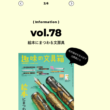
3
6
/
( Information )
vol.78
絵本にまつわる文房具
名
作
絵
本
を
生
出
す
房
具
た
み
文
ち