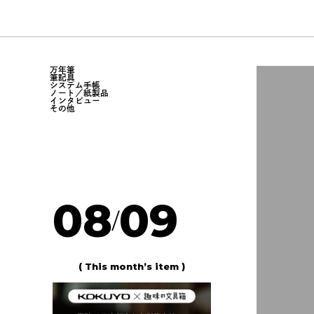
万年筆
筆記具
システム手帳
ノート／紙製品
インタビュー
その他
08
09
/
( This month’s item )