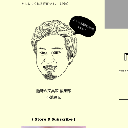
かにしてくれる存在です。（小池）
コ
ク
ヨ
と
趣
味
の
初
ラ
ボ
文
コ
！
『
2025.
趣味の文具箱 編集部
小池昌弘
( Store & Subscribe )