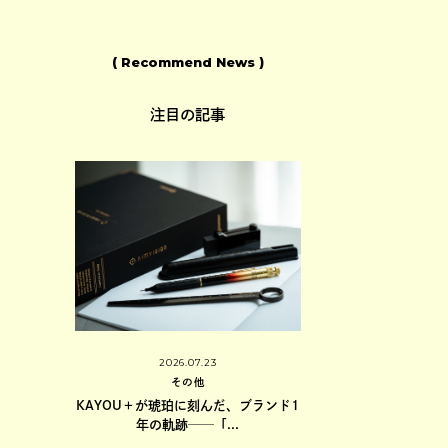
( Recommend News )
注目の記事
2026.06.11
深い世界に
2026.07.23
その他
.
その他
島野真希さんに学ぶ、手書
KAYOU＋が琥珀に刻んだ、ブランド1
カリグラフィーの世.
年の軌跡──「...