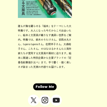
誰もが胸を躍らせる「絵本」をテーマにした大
特集です。大人になった今だからこそ出会いた
い、絵本と文房具が織りなす奥深い世界をご案
内。特集では、鈴木のりたけさん、安西水丸さ
ん、tupera tuperaさん、佐野洋子さん、大森裕
子さん、こたさん、のはなはるかさんら人気作
家たちが愛用する文房具や画材に迫ります。絵
本に関連した特別企画から主要ブランドの「定
番色鉛筆描き比べ」まで、手で書く・描く楽し
さが詰まった充実の内容でお届けします。
Follow Me